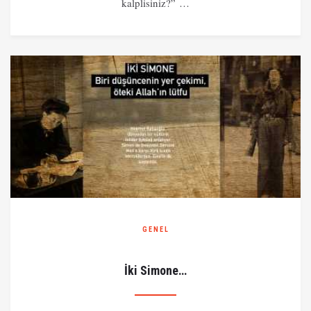
kalplisiniz?” …
GENEL
İki Simone…