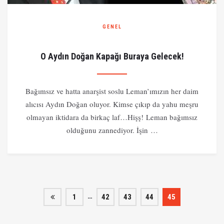
GENEL
O Aydın Doğan Kapağı Buraya Gelecek!
Bağımsız ve hatta anarşist soslu Leman’ımızın her daim
alıcısı Aydın Doğan oluyor. Kimse çıkıp da yahu meşru
olmayan iktidara da birkaç laf…Hişş! Leman bağımsız
olduğunu zannediyor. İşin …
…
1
42
43
44
45