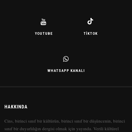
YOUTUBE
TIKTOK
WHATSAPP KANALI
HAKKINDA
Cins, birinci sınıf bir kültürün, birinci sınıf bir düşüncenin, birinci
sınıf bir duyarlılığın dergisi olmak için yayında. Verili kültürel