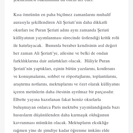
Kısa ömrünün en paha biçilmez zamanlarını muhalif
aurasıyla şekillendiren Ali Şeriati’nin daha dikkatli
okurları ise Puran Şeriati adını aynı zamanda Şeriati
külliyatının yayımlanması sürecinde üstlendiği kritik rolü
ile hatırlayacak. Bununla beraber kendisinin asıl değeri
her zaman Ali Şeriati’ye, ailesine ve belki de ondan
farklılıklarına dair anlattıkları olacak. Hâliyle Puran
Şeriati’nin yaptıkları, eşinin bütün yazılarını, konferans
ve konuşmalarını, sohbet ve röportajlarını, toplantılarını,
araştırma notlarını, mektuplarını ve özet olarak külliyatını
içeren metinlerin daha ötesinin ayrılmaz bir parçasıdır.
Elbette yayına hazırlanan fakat henüz okurlarla
buluşmayan onlarca Paris mektubu yayımlandığında bazı
hususların düşünülenden daha karmaşık olduğunun
kavranması mümkün olacak. Mektupların eksikliğe
rağmen yine de şimdiye kadar öğrenme imkânı elde