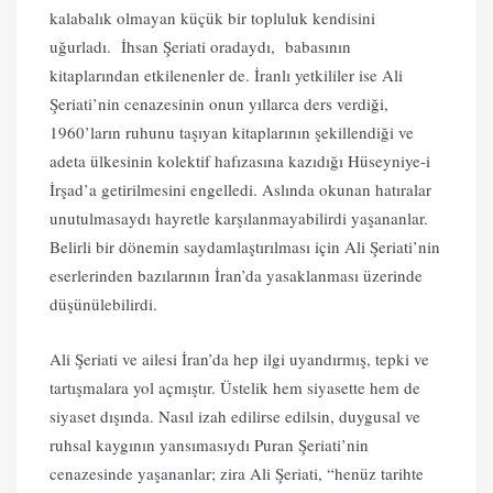
kalabalık olmayan küçük bir topluluk kendisini
uğurladı. İhsan Şeriati oradaydı, babasının
kitaplarından etkilenenler de. İranlı yetkililer ise Ali
Şeriati’nin cenazesinin onun yıllarca ders verdiği,
1960’ların ruhunu taşıyan kitaplarının şekillendiği ve
adeta ülkesinin kolektif hafızasına kazıdığı Hüseyniye-i
İrşad’a getirilmesini engelledi. Aslında okunan hatıralar
unutulmasaydı hayretle karşılanmayabilirdi yaşananlar.
Belirli bir dönemin saydamlaştırılması için Ali Şeriati’nin
eserlerinden bazılarının İran’da yasaklanması üzerinde
düşünülebilirdi.
Ali Şeriati ve ailesi İran’da hep ilgi uyandırmış, tepki ve
tartışmalara yol açmıştır. Üstelik hem siyasette hem de
siyaset dışında. Nasıl izah edilirse edilsin, duygusal ve
ruhsal kaygının yansımasıydı Puran Şeriati’nin
cenazesinde yaşananlar; zira Ali Şeriati, “henüz tarihte