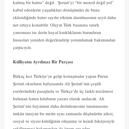
kalmış bir hatıra” değil. Şeriati’yi “bir menzil değil yol”
kabul edenlerin yaşadıkları dönüşümler de buna
eklendiğinde hatırı sayılır etkinin daralmasının seyri daha
net ortaya konabilir. Olayın Türk basınına sınırlı
yansıması ise derin hayal kırıklıklarını barındıran
hususları yeniden değerlendirip yorumlamak bakımından
çarpıcıydı.
Külliyatın Ayrılmaz Bir Parçası
Birkaç kez Türkiye’ye gelip konuşmalar yapan Puran
Şeriati okurların hafızasında Ali Şeriati’nin çeşitli
eserlerindeki pasajlarla ve Türkçe’de üç farklı tercümesi
bulunan hatıra kitabının yazarı olarak anılacak. Ali
Şeriati’nin hayatının daha derinlemesine tanınmasına
imkân tanıyan bu metin aynı zamanda düşünürün ailesi,
sosyal ve siyasi kimliğinin oluşumu ve kendi hikâyesiyle
şekillenmesi bakımından da önem arz eder.