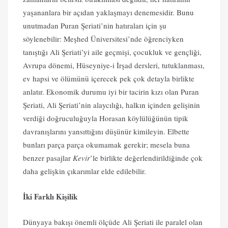
yaşananlara bir açıdan yaklaşmayı denemesidir. Bunu
unutmadan Puran Şeriati’nin hatıraları için şu
söylenebilir: Meşhed Üniversitesi’nde öğrenciyken
tanıştığı Ali Şeriati’yi aile geçmişi, çocukluk ve gençliği,
Avrupa dönemi, Hüseyniye-i İrşad dersleri, tutuklanması,
ev hapsi ve ölümünü içerecek pek çok detayla birlikte
anlatır. Ekonomik durumu iyi bir tacirin kızı olan Puran
Şeriati, Ali Şeriati’nin alaycılığı, halkın içinden gelişinin
verdiği doğruculuğuyla Horasan köylülüğünün tipik
davranışlarını yansıttığını düşünür kimileyin. Elbette
bunları parça parça okumamak gerekir; mesela buna
benzer pasajlar
Kevir
’le birlikte değerlendirildiğinde çok
daha gelişkin çıkarımlar elde edilebilir.
İki Farklı Kişilik
Dünyaya bakışı önemli ölçüde Ali Şeriati ile paralel olan