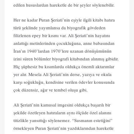
edilen hususlardan hareketle de bir şeyler söylenebilir.
Her ne kadar Puran Şeriati’nin eşiyle ilgili kitabı hatıra
türü şeklinde yayımlansa da biyografik gövdeden
filizlenen epey bir kısmı var. Ali Şeriati’nin hayatını
anlattığı metinlerinden çocukluğuna, anne babasından
İran’ın 1940’lardan 1970’lere uzanan dönüşümünün
izini süren bölümler biyografi kitabından alınmış gibidir.
Hiç şüphesiz bu kısımlarda oldukça önemli aktarımlar
yer alır. Mesela Ali Şeriati’nin derse, yazıya ve okula
karşı soğukluğu, kendisine verilen ödevler konusunda
çok düzensiz, ağır ve tembel oluşu gibi.
Ali Şeriati’nin kamusal imgesini oldukça başarılı bir
şekilde özetleyen hatıraların aynı ölçüde özel alanını
titizlikle yansıttığı söylenemez. “Susmanın estetiğini”
örnekleyen Puran Şeriati’nin yazdıklarından hareketle