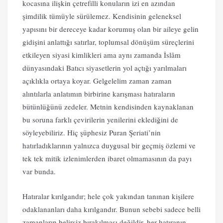
kocasına ilişkin çetrefilli konuların izi en azından
şimdilik tümüyle sürülemez. Kendisinin geleneksel
yapısını bir dereceye kadar korumuş olan bir aileye gelin
gidişini anlattığı satırlar, toplumsal dönüşüm süreçlerini
etkileyen siyasi kimlikleri ama aynı zamanda İslâm
dünyasındaki Batıcı siyasetlerin yol açtığı yarılmaları
açıklıkla ortaya koyar. Gelgelelim zaman zaman
alıntılarla anlatımın birbirine karışması hatıraların
bütünlüğünü zedeler. Metnin kendisinden kaynaklanan
bu soruna farklı çevirilerin yenilerini eklediğini de
söyleyebiliriz. Hiç şüphesiz Puran Şeriati’nin
hatırladıklarının yalnızca duygusal bir geçmiş özlemi ve
tek tek mitik izlenimlerden ibaret olmamasının da payı
var bunda.
Hatıralar kırılgandır; hele çok yakından tanınan kişilere
odaklananları daha kırılgandır. Bunun sebebi sadece belli
zamanların belirsiz bırakılması değildir, her hatıranın