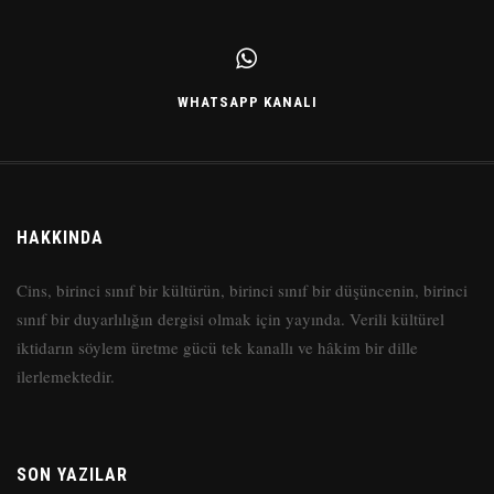
WHATSAPP KANALI
HAKKINDA
Cins, birinci sınıf bir kültürün, birinci sınıf bir düşüncenin, birinci
sınıf bir duyarlılığın dergisi olmak için yayında. Verili kültürel
iktidarın söylem üretme gücü tek kanallı ve hâkim bir dille
ilerlemektedir.
SON YAZILAR