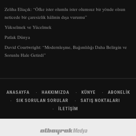
Zeliha Eliaçık: “Öfke ister olumlu ister olumsuz bir yönde olsun
neticede bir çaresizlik hâlinin dışa vurumu”
Yükselmek ve Yücelmek
Patlak Dünya
David Courtwright: “Modernleşme, Bağımlılığı Daha Belirgin ve
Sorunlu Hale Getirdi”
ANASAYFA
HAKKIMIZDA
KÜNYE
ABONELIK
SIK SORULAN SORULAR
SATIŞ NOKTALARI
İLETIŞIM