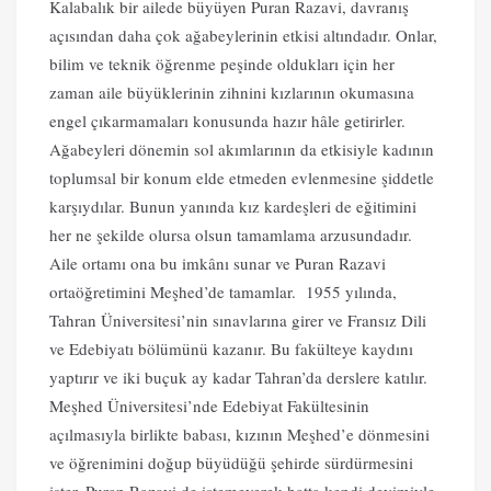
Kalabalık bir ailede büyüyen Puran Razavi, davranış
açısından daha çok ağabeylerinin etkisi altındadır. Onlar,
bilim ve teknik öğrenme peşinde oldukları için her
zaman aile büyüklerinin zihnini kızlarının okumasına
engel çıkarmamaları konusunda hazır hâle getirirler.
Ağabeyleri dönemin sol akımlarının da etkisiyle kadının
toplumsal bir konum elde etmeden evlenmesine şiddetle
karşıydılar. Bunun yanında kız kardeşleri de eğitimini
her ne şekilde olursa olsun tamamlama arzusundadır.
Aile ortamı ona bu imkânı sunar ve Puran Razavi
ortaöğretimini Meşhed’de tamamlar. 1955 yılında,
Tahran Üniversitesi’nin sınavlarına girer ve Fransız Dili
ve Edebiyatı bölümünü kazanır. Bu fakülteye kaydını
yaptırır ve iki buçuk ay kadar Tahran’da derslere katılır.
Meşhed Üniversitesi’nde Edebiyat Fakültesinin
açılmasıyla birlikte babası, kızının Meşhed’e dönmesini
ve öğrenimini doğup büyüdüğü şehirde sürdürmesini
ister. Puran Razavi de istemeyerek hatta kendi deyimiyle