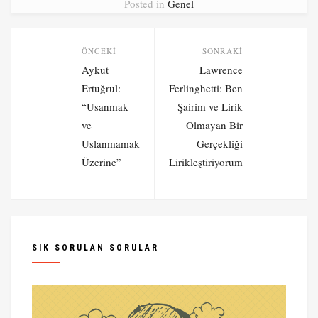
Posted in
Genel
Post
ÖNCEKI
SONRAKI
navigation
Önceki
Sonraki
Aykut
Lawrence
yazı:
yazı:
Ertuğrul:
Ferlinghetti: Ben
“Usanmak
Şairim ve Lirik
ve
Olmayan Bir
Uslanmamak
Gerçekliği
Üzerine”
Lirikleştiriyorum
SIK SORULAN SORULAR