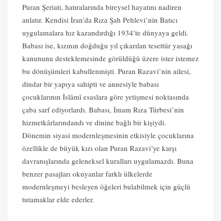
Puran Şeriati, hatıralarında bireysel hayatını nadiren
anlatır. Kendisi İran’da Rıza Şah Pehlevi’nin Batıcı
uygulamalara hız kazandırdığı 1934’te dünyaya geldi.
Babası ise, kızının doğduğu yıl çıkarılan tesettür yasağı
kanununu desteklemesinde görüldüğü üzere ister istemez
bu dönüşümleri kabullenmişti. Puran Razavi’nin ailesi,
dindar bir yapıya sahipti ve annesiyle babası
çocuklarının İslâmî esaslara göre yetişmesi noktasında
çaba sarf ediyorlardı. Babası, İmam Rıza Türbesi’nin
hizmetkârlarındandı ve dinine bağlı bir kişiydi.
Dönemin siyasi modernleşmesinin etkisiyle çocuklarına
özellikle de büyük kızı olan Puran Razavi’ye karşı
davranışlarında geleneksel kuralları uygulamazdı. Buna
benzer pasajları okuyanlar farklı ülkelerde
modernleşmeyi besleyen öğeleri bulabilmek için güçlü
tutamaklar elde ederler.