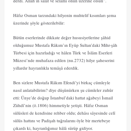
derdi. Allâh’ın salât ve selâmı onun üzerine olsun”.
Hâfız Osman tarzındaki hilyenin muhtelif kısımları şema
üzerinde şöyle gösterilebilir:
Bütün eserlerinde dikkate değer hususiyetlerine şâhid
olduğumuz Mustafa Râkım’ın Eyüp Sultan’daki Mihr-şâh
Türbesi için hazırladığı ve hâlen Türk ve İslâm Eserleri
Müzesi’nde muhafaza edilen (nu.2732) hilye şaheserini
yıllardır hayranlıkla temâşâ ederdik.
Ben sizlere Mustafa Râkım Efendi’yi birkaç cümleyle
nasıl anlatabilirim? diye düşünürken şu cümleler zuhûr
etti: Ünye’de doğup İstanbul’daki hattat ağabeyi İsmail
Zühdî’nin (ö.1806) himmetiyle yetişti. Hâfız Osman
sülüsleri de kendisine rehber oldu; dehâsı sâyesinde celî
sülüs hattını ve Padişah tuğralarını öyle bir mertebeye
çıkardı ki, hayranlığımız hâlâ sürüp gidiyor.