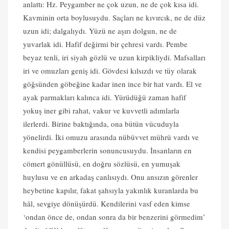
anlattı: Hz. Peygamber ne çok uzun, ne de çok kısa idi.
Kavminin orta boylusuydu. Saçları ne kıvırcık, ne de düz
uzun idi; dalgalıydı. Yüzü ne aşırı dolgun, ne de
yuvarlak idi. Hafif değirmi bir çehresi vardı. Pembe
beyaz tenli, iri siyah gözlü ve uzun kirpikliydi. Mafsalları
iri ve omuzları geniş idi. Gövdesi kılsızdı ve tüy olarak
göğsünden göbeğine kadar inen ince bir hat vardı. El ve
ayak parmakları kalınca idi. Yürüdüğü zaman hafif
yokuş iner gibi rahat, vakur ve kuvvetli adımlarla
ilerlerdi. Birine baktığında, ona bütün vücuduyla
yönelirdi. İki omuzu arasında nübüvvet mührü vardı ve
kendisi peygamberlerin sonuncusuydu. İnsanların en
cömert gönüllüsü, en doğru sözlüsü, en yumuşak
huylusu ve en arkadaş canlısıydı. Onu ansızın görenler
heybetine kapılır, fakat şahsıyla yakınlık kuranlarda bu
hâl, sevgiye dönüşürdü. Kendilerini vasf eden kimse
‘ondan önce de, ondan sonra da bir benzerini görmedim’