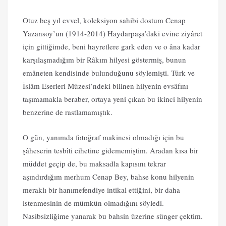
Otuz beş yıl evvel, koleksiyon sahibi dostum Cenap
Yazansoy’un (1914-2014) Haydarpaşa’daki evine ziyâret
için gittiğimde, beni hayretlere gark eden ve o âna kadar
karşılaşmadığım bir Râkım hilyesi göstermiş, bunun
emâneten kendisinde bulunduğunu söylemişti. Türk ve
İslâm Eserleri Müzesi’ndeki bilinen hilyenin evsâfını
taşımamakla beraber, ortaya yeni çıkan bu ikinci hilyenin
benzerine de rastlamamıştık.
O gün, yanımda fotoğraf makinesi olmadığı için bu
şâheserin tesbîti cihetine gidememiştim. Aradan kısa bir
müddet geçip de, bu maksadla kapısını tekrar
aşındırdığım merhum Cenap Bey, bahse konu hilyenin
meraklı bir hanımefendiye intikal ettiğini, bir daha
istenmesinin de mümkün olmadığını söyledi.
Nasibsizliğime yanarak bu bahsin üzerine sünger çektim.