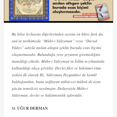
Bu hilye levhasını diğerlerinden ayıran en bâriz fark da,
san’at tarihimizde “Mühr-i Süleyman” veya “Davud
Yıldızı” adıyla anılan altıgen şeklin burada esas biçimi
oluşturmasıdır. Bulunduğu yere şeytanın giremediğine
inanıldığı cihetle, Mühr-i Süleyman’ın İslâm tezyînatında
kullanıldığı sıkça görülür. Devlet fikri ve hükümet etme
yetkisi ilk olarak Hz. Süleyman Peygamber’de kemâl
bulduğundan, bunu sağlayan nübüvvet mührü de aynı
gücün temsilcisi sayılmıştır. Dolayısiyle Mühr-i
Süleyman, devlet ve hükümranlık işâretidir.
UĞUR DERMAN
M.