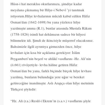
Hüsn-i hat meraklısı okurlarımıza, şimdiye kadar
meydana çıkmamış bir Hilye-i Nebevî ’yi tanıtmak
istiyorum.Hilye levhalarının mûcidi kabul edilen Hâfız
Osman’dan (1642-1698) bu yana yüzlerce hilye
yazılmıştır amma (R.1), bunlar arasında Mustafa Râkım
(1758-1826) isimli hat dehâmızın sadece bir hilyesi
bilinmekte idi. Şimdi de ikincisiyle müşerref olacaksınız.
Bahsimizle ilgili ayrıntıya girmezden önce, hilye
levhaları için kısa bir açıklama gerekiyor: İslâm
Peygamberi’nin beşerî ve ahlâkî vasıflarını -Hz. Ali’nin
(ö.661) rivâyetiyle- levha hâline getiren Hâfız
Osman’dan bu yana, farklı biçimde birçok hilye levhası
yazılmış, bunların bulunduğu yere uğur ve bereket
getireceğine inanılmıştır. Aslı Arapça olan hilye metninin
Türkçesi şöyledir:
“Hz. Ali (r.a.) Resûl-i Ekrem’in (s.a.v.) vasıflarını şöyle