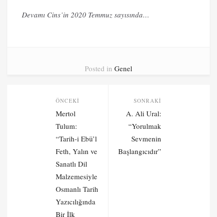
Devamı Cins’in 2020 Temmuz sayısında…
Posted in
Genel
Post
ÖNCEKI
SONRAKI
navigation
Önceki
Sonraki
Mertol
A. Ali Ural:
yazı:
yazı:
Tulum:
“Yorulmak
“Tarih-i Ebü’l
Sevmenin
Feth, Yalın ve
Başlangıcıdır”
Sanatlı Dil
Malzemesiyle
Osmanlı Tarih
Yazıcılığında
Bir İlk