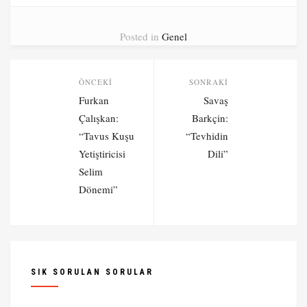
Posted in
Genel
Post
ÖNCEKI
SONRAKI
navigation
Önceki
Sonraki
Furkan
Savaş
yazı:
yazı:
Çalışkan:
Barkçin:
“Tavus Kuşu
“Tevhidin
Yetiştiricisi
Dili”
Selim
Dönemi”
SIK SORULAN SORULAR