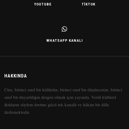
YOUTUBE
TIKTOK
WHATSAPP KANALI
HAKKINDA
Cins, birinci sınıf bir kültürün, birinci sınıf bir düşüncenin, birinci
sınıf bir duyarlılığın dergisi olmak için yayında. Verili kültürel
iktidarın söylem üretme gücü tek kanallı ve hâkim bir dille
ilerlemektedir.