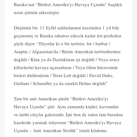
Baraka’nın “Birileri Amerika’yı Havaya Uçurdu” başlıklı
uzun şiirinin arkeolojisi.
Düşünün bir. 11 Eylül saldırılarının üzerinden 1 yıl bile
geçmemiş ve Baraka rahatsız edecek kadar üst perdeden
şöyle diyor: “Diyorlar ki o bir terörist, bir / barbar /
Araptır, / Afganistan’da / Bizim Amerikalı teröristlerimiz
değildi / Klan ya da Dazlakların işi değildi / Veya zenci
kiliselerini havaya uçuranların / Veya ölüm hücresinde
bizleri diriltenlerin / Trent Lott değildi / David Duke,
Giuliani / Schundler ya da emekli Helms değildi”
Tam bir anti Amerikan şiirdir “Birileri Amerika’yı
Havaya Uçurdu” şiiri. Aynı zamanda kişiler, kavramlar
ve tarihi olaylar galerisidir. İşte ben de zaten tam buradan
hareketle yazmak istiyorum “Birileri Amerika’yı Havaya
Uçurdu – Anti Amerikan Sözlük” isimli kitabımı.