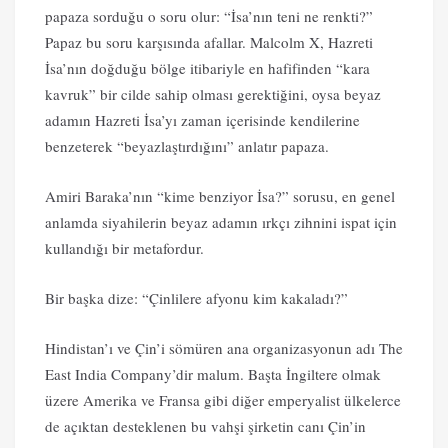
papaza sorduğu o soru olur: “İsa’nın teni ne renkti?”
Papaz bu soru karşısında afallar. Malcolm X, Hazreti
İsa’nın doğduğu bölge itibariyle en hafifinden “kara
kavruk” bir cilde sahip olması gerektiğini, oysa beyaz
adamın Hazreti İsa’yı zaman içerisinde kendilerine
benzeterek “beyazlaştırdığını” anlatır papaza.
Amiri Baraka’nın “kime benziyor İsa?” sorusu, en genel
anlamda siyahilerin beyaz adamın ırkçı zihnini ispat için
kullandığı bir metafordur.
Bir başka dize: “Çinlilere afyonu kim kakaladı?”
Hindistan’ı ve Çin’i sömüren ana organizasyonun adı The
East India Company’dir malum. Başta İngiltere olmak
üzere Amerika ve Fransa gibi diğer emperyalist ülkelerce
de açıktan desteklenen bu vahşi şirketin canı Çin’in