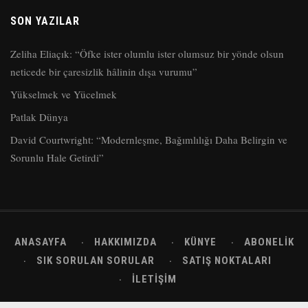
SON YAZILAR
Zeliha Eliaçık: “Öfke ister olumlu ister olumsuz bir yönde olsun
neticede bir çaresizlik hâlinin dışa vurumu”
Yükselmek ve Yücelmek
Patlak Dünya
David Courtwright: “Modernleşme, Bağımlılığı Daha Belirgin ve
Sorunlu Hale Getirdi”
ANASAYFA
HAKKIMIZDA
KÜNYE
ABONELIK
SIK SORULAN SORULAR
SATIŞ NOKTALARI
İLETIŞIM