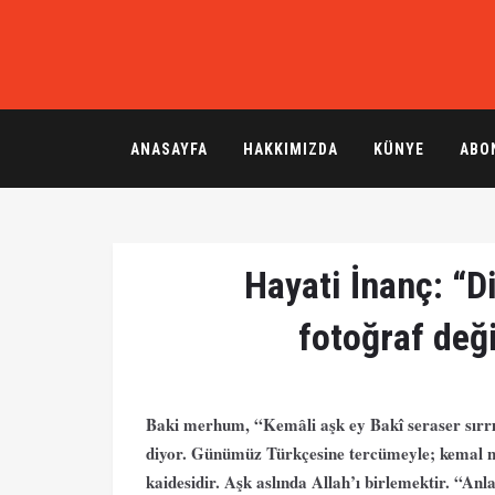
ANASAYFA
HAKKIMIZDA
KÜNYE
ABO
Hayati İnanç: “Di
fotoğraf deği
Baki merhum, “Kemâli aşk ey Bakî seraser sırrı
diyor. Günümüz Türkçesine tercümeyle; kemal nok
kaidesidir. Aşk aslında Allah’ı birlemektir. “Anl