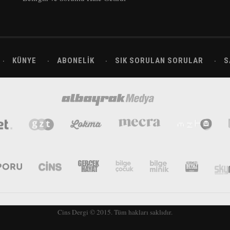
KÜNYE
ABONELIK
SIK SORULAN SORULAR
S
Cins Dergi © 2015. Tüm hakları saklıdır.