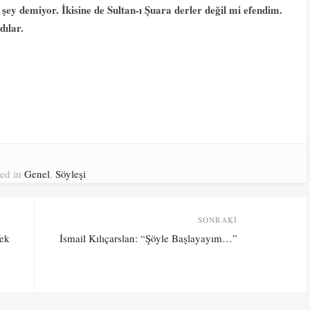
 şey demiyor. İkisine de Sultan-ı Şuara derler değil mi efendim.
dılar.
ted in
Genel
,
Söyleşi
SONRAKI
Sonraki
ek
İsmail Kılıçarslan: “Şöyle Başlayayım…”
yazı: