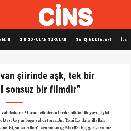
NELIK
SIK SORULAN SORULAR
SATIŞ NOKTALARI
İLET
van şiirinde aşk, tek bir
l sonsuz bir filmdir”
 vahdeddir / Muradı cümlenin birdir bütün dünyayı söylet”
tası baştanbaşa vahdet sırrıdır. Yani La ilahe illallah
adım işi, sanat Allah’ı aramakmış; Marifet bu, gerisi yalnız