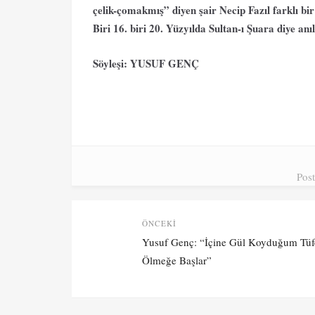
çelik-çomakmış” diyen şair Necip Fazıl farklı bir
Biri 16. biri 20. Yüzyılda Sultan-ı Şuara diye anıl
Söyleşi: YUSUF GENÇ
Pos
Post
ÖNCEKI
navigation
Önceki
Yusuf Genç: “İçine Gül Koyduğum Tüf
yazı:
Ölmeğe Başlar”