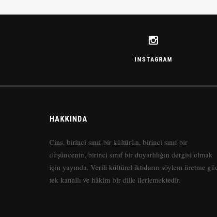
INSTAGRAM
HAKKINDA
Cins, birinci sınıf bir kültürün, birinci sınıf bir
düşüncenin, birinci sınıf bir duyarlılığın dergisi olmak
için yayında. Verili kültürel iktidarın söylem üretme gü
tek kanallı ve hâkim bir dille ilerlemektedir.