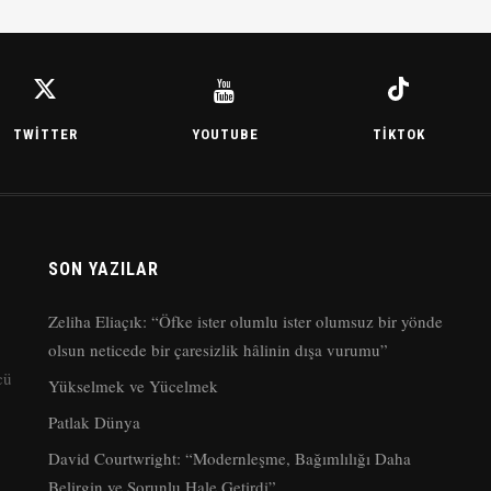
TWITTER
YOUTUBE
TIKTOK
SON YAZILAR
Zeliha Eliaçık: “Öfke ister olumlu ister olumsuz bir yönde
olsun neticede bir çaresizlik hâlinin dışa vurumu”
cü
Yükselmek ve Yücelmek
Patlak Dünya
David Courtwright: “Modernleşme, Bağımlılığı Daha
Belirgin ve Sorunlu Hale Getirdi”