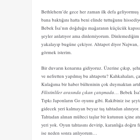
Bethlehem’de gece her zaman ilk defa geliyormuş g
bana baktığını hatta beni elinde tuttuğunu hissediy
Bebek İsa’nın doğduğu mağaranın küçücük kapısı
şeyler anlatıyor ama dinlemiyorum. Dinlemediğim 
yakalayıp bugüne çekiyor. Ahtapot diyor Najwan, a
görmek isterim.
Bir duvarın kenarına gidiyoruz. Üzerine çıkıp, şeh
ve nefretten yapılmış bu ahtapotu? Kahkahaları, ça
Kulağıma bir haber bülteninin çok duymaktan art
Filistinliler arasında çıkan çatışmada
… Bebek İsa’n
Tıpkı Japonların Go oyunu gibi. Rakibiniz ise şeyta
gidecek yeri kalmayan beyaz taş tahtadan alınıyor
Tahtadan alınan mülteci taşlar bir kutunun içine a
yeri yok. Oyun tahtasını devirip, karanlığa doğru f
ise neden sonra anlıyorum…