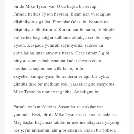
bir de Mike Tyson var. O da başka bir cevap.
Fırında herkes Tyson hayranı. Bizim için vurduğunu
düşünüyoruz galiba. Fırıncılar Odası bu konuda ne
düşünüyor bilmiyorum. Korkutucu bir surat, iri bir çift
kol ve tek başınalığın kalbinde oldukça sert bir imge.
Tyson. Kavgada yumruk saymıyoruz, sadece un
çuvallarına imza atıyoruz bazen. Gece işimiz 3 gibi
bitiyor, sonra sabah ezanına kadar devam eden
kasalama, sayım, temizlik falan, rutin
eziyetler kumpanyası. Sonra derin ve ağır bir uyku,
gündüz diye bir mefhum yok, yarasalar gibi yaşıyoruz.
Mike Tyson’da umut var galiba. Anladığım bu.
Fırında ve İzmir’deyim. Susamlar ve şarkılar var
yanımda. Evet, bir de Mike Tyson var o sıralar nedense.
Maç başlar başlamaz rakibinin üzerine atlayarak yaşadığı
her şeyin intikamını alır gibi saldıran arızalı bir boksör.