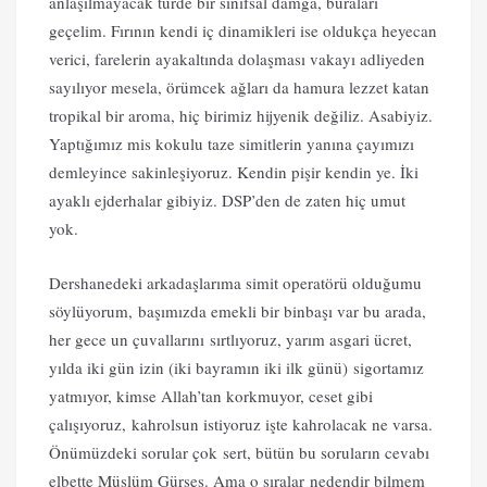
anlaşılmayacak türde bir sınıfsal damga, buraları
geçelim. Fırının kendi iç dinamikleri ise oldukça heyecan
verici, farelerin ayakaltında dolaşması vakayı adliyeden
sayılıyor mesela, örümcek ağları da hamura lezzet katan
tropikal bir aroma, hiç birimiz hijyenik değiliz. Asabiyiz.
Yaptığımız mis kokulu taze simitlerin yanına çayımızı
demleyince sakinleşiyoruz. Kendin pişir kendin ye. İki
ayaklı ejderhalar gibiyiz. DSP’den de zaten hiç umut
yok.
Dershanedeki arkadaşlarıma simit operatörü olduğumu
söylüyorum, başımızda emekli bir binbaşı var bu arada,
her gece un çuvallarını sırtlıyoruz, yarım asgari ücret,
yılda iki gün izin (iki bayramın iki ilk günü) sigortamız
yatmıyor, kimse Allah’tan korkmuyor, ceset gibi
çalışıyoruz, kahrolsun istiyoruz işte kahrolacak ne varsa.
Önümüzdeki sorular çok sert, bütün bu soruların cevabı
elbette Müslüm Gürses. Ama o sıralar nedendir bilmem