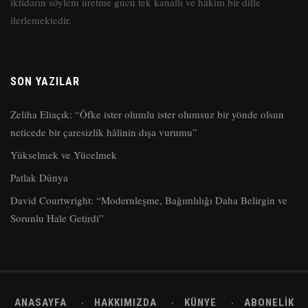
iktidarın söylem üretme gücü tek kanallı ve hâkim bir dille
ilerlemektedir.
SON YAZILAR
Zeliha Eliaçık: “Öfke ister olumlu ister olumsuz bir yönde olsun
neticede bir çaresizlik hâlinin dışa vurumu”
Yükselmek ve Yücelmek
Patlak Dünya
David Courtwright: “Modernleşme, Bağımlılığı Daha Belirgin ve
Sorunlu Hale Getirdi”
ANASAYFA
HAKKIMIZDA
KÜNYE
ABONELIK