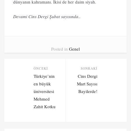
dünyanın kahramanı. İkisi de her daim siyah.
Devami Cins Dergi Şubat sayısında..
Posted in
Genel
Post
ÖNCEKI
SONRAKI
navigation
Önceki
Sonraki
Türkiye’nin
Cins Dergi
yazı:
yazı:
en büyük
Mart Sayısı
üniversitesi
Bayilerde!
Mehmed
Zahit Kotku