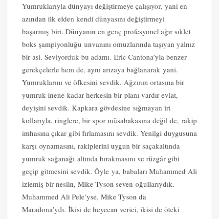
Yumruklarıyla dünyayı değiştirmeye çalışıyor, yani en
azından ilk elden kendi dünyasını değiştirmeyi
başarmış biri. Dünyanın en genç profesyonel ağır sıklet
boks şampiyonluğu unvanını omuzlarında taşıyan yalnız
bir asi. Seviyorduk bu adamı. Eric Cantona’yla benzer
gerekçelerle hem de, aynı arızaya bağlanarak yani.
Yumruklarını ve öfkesini sevdik. Ağzının ortasına bir
yumruk inene kadar herkesin bir planı vardır evlat,
deyişini sevdik. Kapkara gövdesine sığmayan iri
kollarıyla, ringlere, bir spor müsabakasına değil de, rakip
imhasına çıkar gibi fırlamasını sevdik. Yenilgi duygusuna
karşı oynamasını, rakiplerini uygun bir saçakaltında
yumruk sağanağı altında bırakmasını ve rüzgâr gibi
geçip gitmesini sevdik. Öyle ya, babaları Muhammed Ali
izlemiş bir neslin, Mike Tyson seven oğullarıydık.
Muhammed Ali Pele’yse, Mike Tyson da
Maradona’ydı. İkisi de heyecan verici, ikisi de öteki