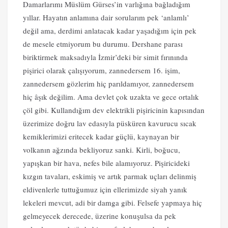
Damarlarımı Müslüm Gürses’in varlığına bağladığım
yıllar. Hayatın anlamına dair sorularım pek ‘anlamlı’
değil ama, derdimi anlatacak kadar yaşadığım için pek
de mesele etmiyorum bu durumu. Dershane parası
biriktirmek maksadıyla İzmir’deki bir simit fırınında
pişirici olarak çalışıyorum, zannedersem 16. işim,
zannedersem gözlerim hiç parıldamıyor, zannedersem
hiç âşık değilim. Ama devlet çok uzakta ve gece ortalık
çöl gibi. Kullandığım dev elektrikli pişiricinin kapısından
üzerimize doğru lav edasıyla püsküren kavurucu sıcak
kemiklerimizi eritecek kadar güçlü, kaynayan bir
volkanın ağzında bekliyoruz sanki. Kirli, boğucu,
yapışkan bir hava, nefes bile alamıyoruz. Pişiricideki
kızgın tavaları, eskimiş ve artık parmak uçları delinmiş
eldivenlerle tuttuğumuz için ellerimizde siyah yanık
lekeleri mevcut, adi bir damga gibi. Felsefe yapmaya hiç
gelmeyecek derecede, üzerine konuşulsa da pek