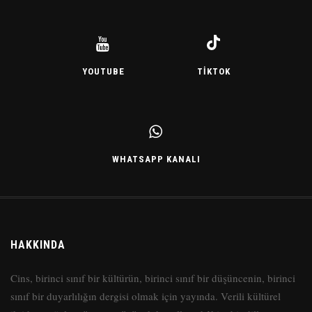
YOUTUBE
TIKTOK
WHATSAPP KANALI
HAKKINDA
Cins, birinci sınıf bir kültürün, birinci sınıf bir düşüncenin, birinci
sınıf bir duyarlılığın dergisi olmak için yayında. Verili kültürel