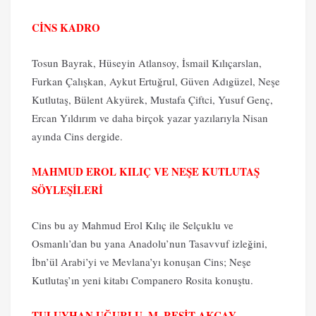
CİNS KADRO
Tosun Bayrak, Hüseyin Atlansoy, İsmail Kılıçarslan,
Furkan Çalışkan, Aykut Ertuğrul, Güven Adıgüzel, Neşe
Kutlutaş, Bülent Akyürek, Mustafa Çiftci, Yusuf Genç,
Ercan Yıldırım ve daha birçok yazar yazılarıyla Nisan
ayında Cins dergide.
MAHMUD EROL KILIÇ VE NEŞE KUTLUTAŞ
SÖYLEŞİLERİ
Cins bu ay Mahmud Erol Kılıç ile Selçuklu ve
Osmanlı’dan bu yana Anadolu’nun Tasavvuf izleğini,
İbn’ül Arabi’yi ve Mevlana’yı konuşan Cins; Neşe
Kutlutaş’ın yeni kitabı Companero Rosita konuştu.
TULUYHAN UĞURLU, M. REŞİT AKÇAY,