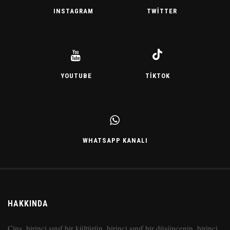
INSTAGRAM
TWITTER
YOUTUBE
TIKTOK
WHATSAPP KANALI
HAKKINDA
Cins, birinci sınıf bir kültürün, birinci sınıf bir düşüncenin, birinci